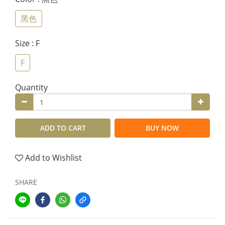
黑色
Size
: F
F
Quantity
ADD TO CART
BUY NOW
Add to Wishlist
SHARE