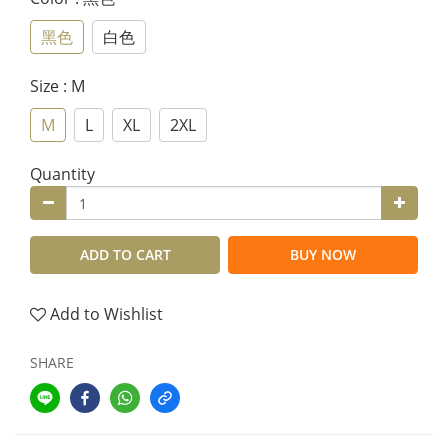
黑色
白色
Size
: M
M
L
XL
2XL
Quantity
ADD TO CART
BUY NOW
Add to Wishlist
SHARE