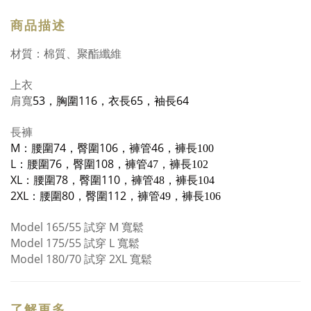
商品描述
材質：棉質、聚酯纖維
上衣
肩寬
53
，胸圍
116
，衣長
65
，袖長
64
長褲
M：腰圍74
，臀圍106
，褲管46
，
褲長
100
L：腰圍76
，臀圍108
，褲管
，
褲長
47
102
XL：腰圍78
，臀圍110
，褲管
，
褲長
48
104
2XL：腰圍80
，臀圍112
，褲管
，
褲長
49
106
Model 165/55
試穿
M
寬鬆
Model 175/55
試穿
L 寬鬆
Model 180/70
試穿
2XL 寬鬆
了解更多