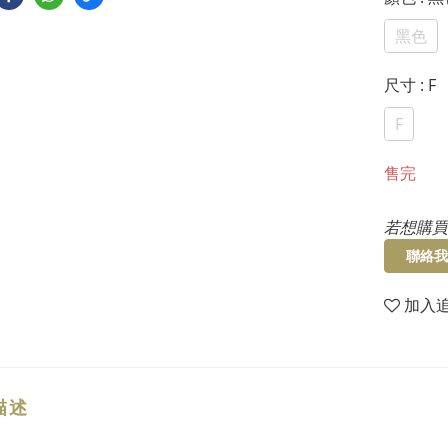
黑色
尺寸
: F
F
售完
若想購買
聯絡我
加入
描述