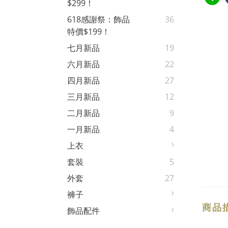
$299！
618感謝祭：飾品
36
特價$199！
七月新品
19
六月新品
22
四月新品
27
三月新品
12
二月新品
9
一月新品
4
上衣
套裝
5
外套
27
褲子
商品
飾品配件