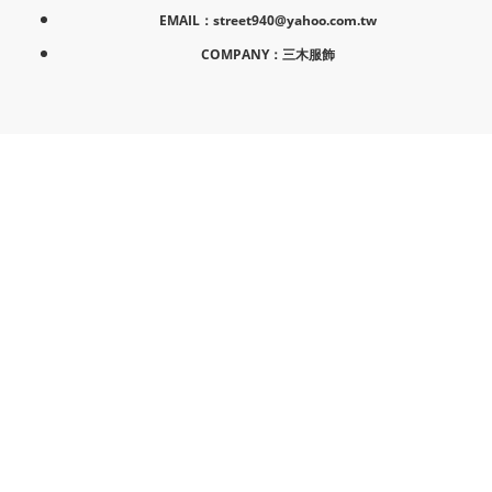
EMAIL：street940@yahoo.com.tw
COMPANY：三木服飾