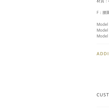
材質：
F：
腰圍
Model
Model
Model
ADDI
CUS