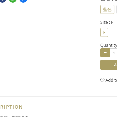
藍色
Size
: F
F
Quantit
A
Add t
RIPTION