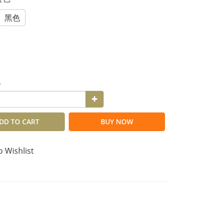
黑色
y
DD TO CART
BUY NOW
o Wishlist