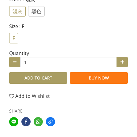
淺灰
黑色
Size
: F
F
Quantity
ADD TO CART
BUY NOW
Add to Wishlist
SHARE