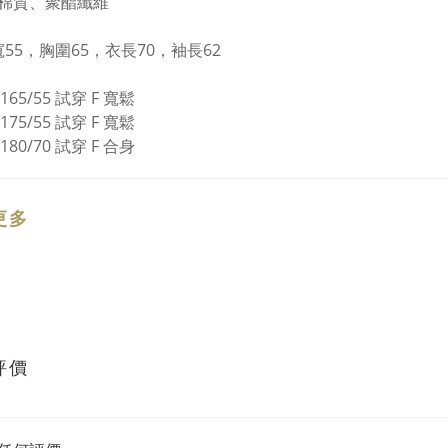
棉質、聚酯纖維
55，胸圍65，衣長70，袖長62
 165/55 試穿 F 寬鬆
 175/55 試穿 F 寬鬆
 180/70 試穿 F 合身
更多
評價