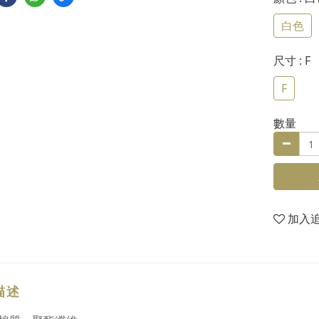
白色
尺寸
: F
F
數量
加入
描述