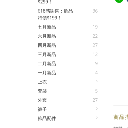
$299！
618感謝祭：飾品
36
特價$199！
七月新品
19
六月新品
22
四月新品
27
三月新品
12
二月新品
9
一月新品
4
上衣
套裝
5
外套
27
褲子
商品
飾品配件