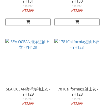
YH131
YH130
NT$390
NT$390
NT$299
NT$299
SEA OCEAN海洋短袖上衣 -
1781California短袖上衣 -
YH129
YH128
NT$390
NT$390
NT$299
NT$299